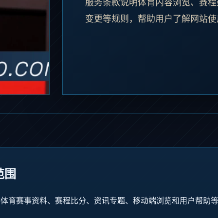
服务条款说明体育内容浏览、赛程
变更等规则，帮助用户了解网站使
范围
供体育赛事资料、赛程比分、资讯专题、移动端浏览和用户帮助