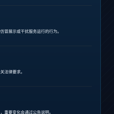
、仿冒展示或干扰服务运行的行为。
相关法律要求。
口，重要变化会通过公告说明。