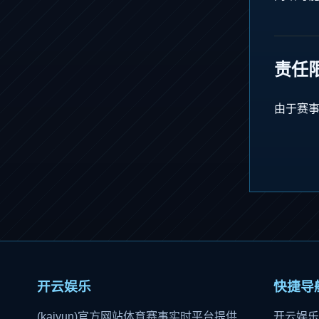
责任
由于赛
开云娱乐
快捷导
(kaiyun)官方网站体育赛事实时平台提供
开云娱乐